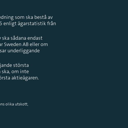
edning som ska bestå av
 enligt ägarstatistik från
av ska sådana endast
ear Sweden AB eller om
isar underliggande
ljande största
 ska, om inte
örsta aktieägaren.
ens olika utskott,