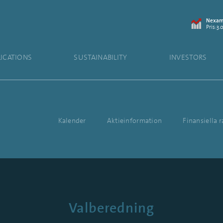
Nexam 
Pris:3.
LICATIONS
SUSTAINABILITY
INVESTORS
Kalender
Aktieinformation
Finansiella 
Valberedning