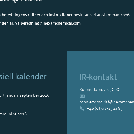
lberedningens rutiner och instruktioner
beslutad vid årsstämman 2026.
dningen är; valberedning@nexamchemical.com
siell kalender
IR-kontakt
Ronnie Tornqvist, CEO
ort januari-september 2026
ronnie.tornqvist@nexamchem
+46 (0)706-25 41 85
ommuniké 2026