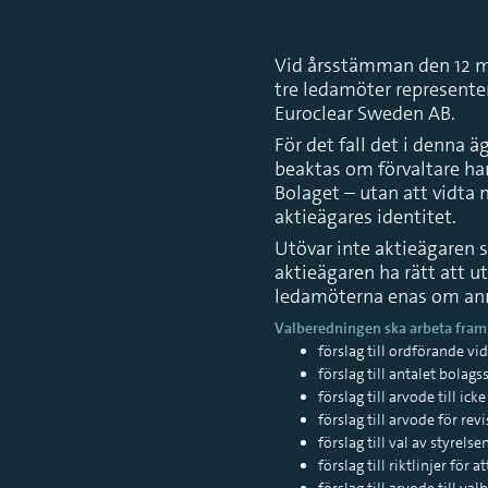
Vid årsstämman den 12 m
tre ledamöter representer
Euroclear Sweden AB.
För det fall det i denna 
beaktas om förvaltare har
Bolaget – utan att vidta
aktieägares identitet.
Utövar inte aktieägaren s
aktieägaren ha rätt att 
ledamöterna enas om anna
Valberedningen ska arbeta fram 
förslag till ordförande v
förslag till antalet bola
förslag till arvode till ic
förslag till arvode för rev
förslag till val av styrel
förslag till riktlinjer fö
förslag till arvode till v