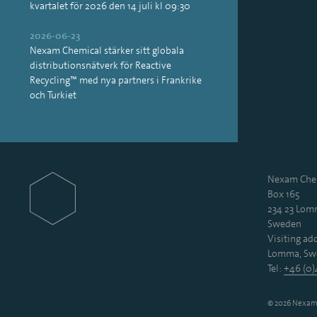
kvartalet för 2026 den 14 juli kl 09:30
2026-06-23
Nexam Chemical stärker sitt globala
distributionsnätverk för Reactive
Recycling™ med nya partners i Frankrike
och Turkiet
Nexam Chem
Box 165
234 23 Lo
Sweden
Visiting add
Lomma, Sw
Tel:
+46 (0)
© 2026 Nexam 