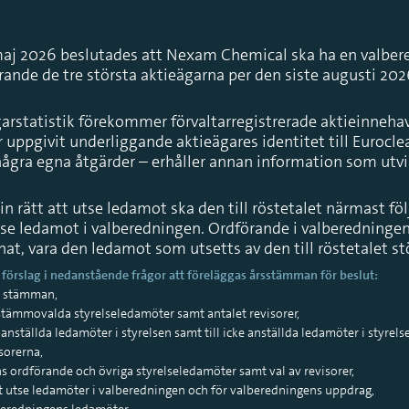
aj 2026 beslutades att Nexam Chemical ska ha en valber
ande de tre största aktieägarna per den siste augusti 2026
ägarstatistik förekommer förvaltarregistrerade aktieinneh
 uppgivit underliggande aktieägares identitet till Eurocl
 några egna åtgärder – erhåller annan information som utv
in rätt att utse ledamot ska den till röstetalet närmast fö
utse ledamot i valberedningen. Ordförande i valberedningen
t, vara den ledamot som utsetts av den till röstetalet st
förslag i nedanstående frågor att föreläggas årsstämman för beslut:
id stämman,
gsstämmovalda styrelseledamöter samt antalet revisorer,
ke anställda ledamöter i styrelsen samt till icke anställda ledamöter i styrels
isorerna,
sens ordförande och övriga styrelseledamöter samt val av revisorer,
r att utse ledamöter i valberedningen och för valberedningens uppdrag,
alberedningens ledamöter.