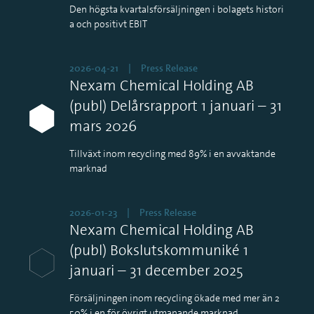
Den högsta kvartalsförsäljningen i bolagets histori
a och positivt EBIT
2026-04-21
Press Release
Nexam Chemical Holding AB
(publ) Delårsrapport 1 januari – 31
mars 2026
Tillväxt inom recycling med 89% i en avvaktande
marknad
2026-01-23
Press Release
Nexam Chemical Holding AB
(publ) Bokslutskommuniké 1
januari – 31 december 2025
Försäljningen inom recycling ökade med mer än 2
50% i en för övrigt utmanande marknad