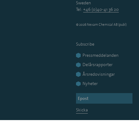
Sweden
Tel:
+46 (0)40-41 36 20
© 2026 Nexam Chemical AB (publ)
Subscribe
Pressmeddelanden
Delårsrapporter
Årsredovisningar
Nyheter