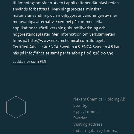
tillämpningsområden. Även i applikationer där plast redan
används förbättras tillverkningsprocess, minskar
materialanvändning och möjliggörs användningen av mer
miljövänliga alternativ. Exempel på kommersiella
applikationer: rörtillverkning, skumtillverkning och
högprestandaplaster. Mer information om verksamheten
finns på
http://www.nexamchemical.com
. Bolagets
Certified Adviser är FNCA Sweden AB. FNCA Sweden AB kan
nås på
info@fnca.se
samt per telefon på 08-528 00 399.
Ladda ner som PDF
Nexam Chemical Holding AB
Box 165
234 23 Lomma
Sweden
Visiting address:
Industrigatan 27, Lomma,