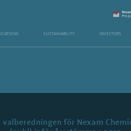
Nexam
Pris:3.
LICATIONS
SUSTAINABILITY
INVESTORS
i valberedningen för Nexam Chemi