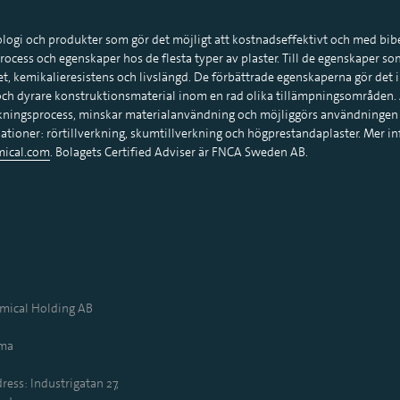
ogi och produkter som gör det möjligt att kostnadseffektivt och med bi
process och egenskaper hos de flesta typer av plaster. Till de egenskaper s
t, kemikalieresistens och livslängd. De förbättrade egenskaperna gör det i s
 och dyrare konstruktionsmaterial inom en rad olika tillämpningsområden. 
rkningsprocess, minskar materialanvändning och möjliggörs användningen a
ationer: rörtillverkning, skumtillverkning och högprestandaplaster. Mer
ical.com
. Bolagets Certified Adviser är FNCA Sweden AB.
ical Holding AB
mma
ress: Industrigatan 27,