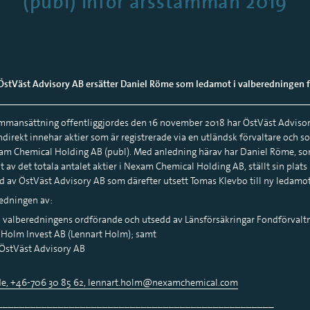
(publ) inför årsstämman 2019
ÖstVäst Advisory AB ersätter Daniel Röme som ledamot i valberedningen
sammansättning offentliggjordes den 16 november 2018 har ÖstVäst Adviso
ndirekt innehar aktier som är registrerade via en utländsk förvaltare och s
Nexam Chemical Holding AB (publ). Med anledning härav har Daniel Röme, so
 av det totala antalet aktier i Nexam Chemical Holding AB, ställt sin plats
dd av ÖstVäst Advisory AB som därefter utsett Tomas Klevbo till ny ledamot
redningen av:
, valberedningens ordförande och utsedd av Länsförsäkringar Fondförvalt
 Holm Invest AB (Lennart Holm); samt
ÖstVäst Advisory AB
de, +46-706 30 85 62,
lennart.holm@nexamchemical.com
__________________________________________________