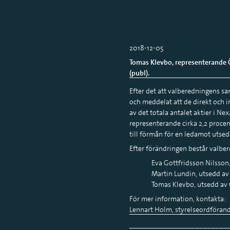
2018-12-05
Tomas Klevbo, representerande 
(publ).
Efter det att valberedningens 
och meddelat att de direkt och i
av det totala antalet aktier i 
representerande cirka 2,2 procent
till förmån för en ledamot utse
Efter förändringen består valbe
Eva Gottfridsson Nilsson
Martin Lundin, utsedd av
Tomas Klevbo, utsedd av 
För mer information, kontakta:
Lennart Holm, styrelseordföran
________________________