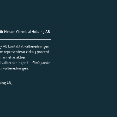
 för Nexam Chemical Holding AB
ry AB kontaktat valberedningen
om representerar cirka 3 procent
m innehar aktier
 i valberedningen till förfogande
 i valberedningen.
ning AB;