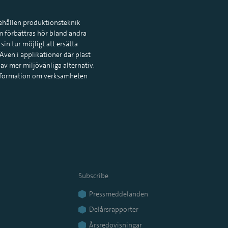
behållen produktionsteknik
om förbättras hör bland andra
in tur möjligt att ersätta
Även i applikationer där plast
v mer miljövänliga alternativ.
 information om verksamheten
Subscribe
Pressmeddelanden
Delårsrapporter
Årsredovisningar