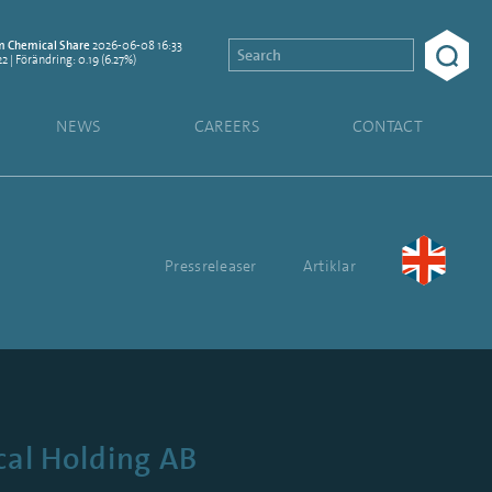
2026-06-08 16:33
 Chemical Share
22 | Förändring: 0.19 (6.27%)
NEWS
CAREERS
CONTACT
Pressreleaser
Artiklar
cal Holding AB