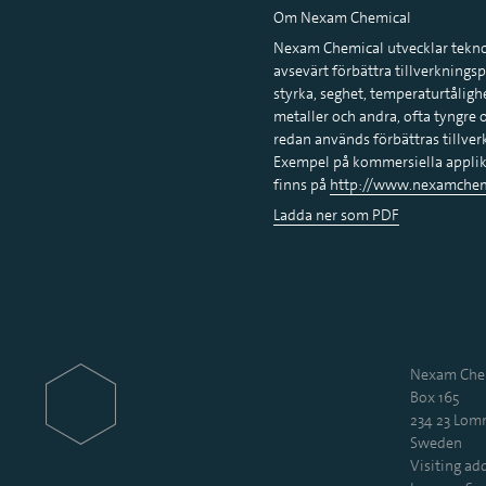
Om Nexam Chemical
Nexam Chemical utvecklar teknol
avsevärt förbättra tillverknings
styrka, seghet, temperaturtålighe
metaller och andra, ofta tyngre
redan används förbättras tillve
Exempel på kommersiella applik
finns på
http://www.nexamchem
Ladda ner som PDF
Nexam Chem
Box 165
234 23 Lo
Sweden
Visiting add