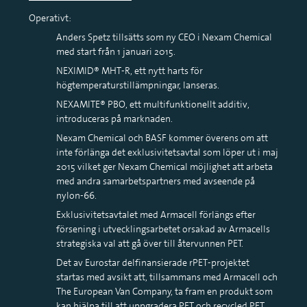
Operativt:
Anders Spetz tillsätts som ny CEO i Nexam Chemical
med start från 1 januari 2015.
NEXIMID® MHT-R, ett nytt harts för
högtemperaturstillämpningar, lanseras.
NEXAMITE® PBO, ett multifunktionellt additiv,
introduceras på marknaden.
Nexam Chemical och BASF kommer överens om att
inte förlänga det exklusivitetsavtal som löper ut i maj
2015 vilket ger Nexam Chemical möjlighet att arbeta
med andra samarbetspartners med avseende på
nylon-66.
Exklusivitetsavtalet med Armacell förlängs efter
försening i utvecklingsarbetet orsakad av Armacells
strategiska val att gå över till återvunnen PET.
Det av Eurostar delfinansierade rPET-projektet
startas med avsikt att, tillsammans med Armacell och
The European Van Company, ta fram en produkt som
kan hjälpa till att uppgradera PET och recycled PET