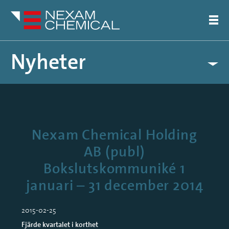
Nyheter
Pressreleaser
Artiklar
Nexam Chemical Holding
AB (publ)
Bokslutskommuniké 1
januari – 31 december 2014
2015-02-25
Fjärde kvartalet i korthet