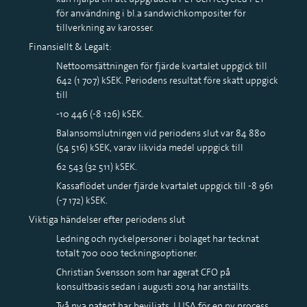
för användning i bl.a sandwichkompositer för
tillverkning av karosser.
Finansiellt & Legalt:
Nettoomsättningen för fjärde kvartalet uppgick till
642 (1 707) kSEK. Periodens resultat före skatt uppgick
till
-10 446 (-8 126) kSEK.
Balansomslutningen vid periodens slut var 84 880
(54 516) kSEK, varav likvida medel uppgick till
62 543 (32 511) kSEK.
Kassaflödet under fjärde kvartalet uppgick till -8 961
(-7 172) kSEK.
Viktiga händelser efter periodens slut
Ledning och nyckelpersoner i bolaget har tecknat
totalt 700 000 teckningsoptioner.
Christian Svensson som har agerat CFO på
konsultbasis sedan i augusti 2014 har anställts.
Två nya patent har beviljats. I USA för en ny process